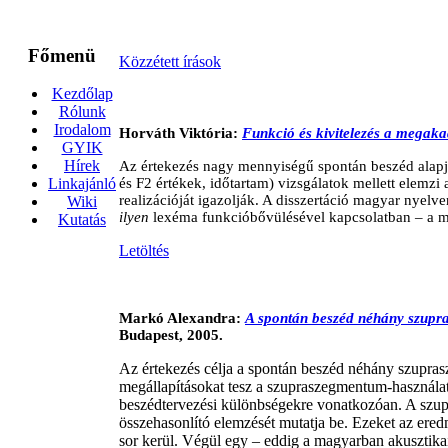
Főmenü
Közzétett írások
Kezdőlap
Rólunk
Irodalom
Horváth Viktória:
Funkció és kivitelezés a megak
GYIK
Hírek
Az értekezés nagy mennyiségű spontán beszéd alapjá
és F2 értékek, időtartam) vizsgálatok mellett elemz
Linkajánló
realizációját igazolják. A disszertáció magyar nyel
Wiki
ilyen
lexéma funkcióbővülésével kapcsolatban – a ma
Kutatás
Letöltés
Markó Alexandra:
A spontán beszéd néhány szupra
Budapest, 2005.
Az értekezés célja a spontán beszéd néhány szupras
megállapításokat tesz a szupraszegmentum-használat 
beszédtervezési különbségekre vonatkozóan. A szupr
összehasonlító elemzését mutatja be. Ezeket az ere
sor kerül. Végül egy – eddig a magyarban akusztikai