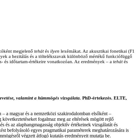
szóként megjelenő
tehát
és
ilyen
lexémákat. Az akusztikai fonetikai (F1
nyek a hezitálás és a töltelékszavak különböző mértékű funkciófüggő
áns- és időtartam-értékeire vonatkozóan. Az eredmények – a
tehát
és
evetése, valamint a hümmögés vizsgálata.
PhD-értekezés. ELTE,
án – a magyar és a nemzetközi szakirodalomban elsőként –
g következtetéseket fogalmaz meg az eltérések mögött rejlő
s és az alaphangmagasság objektív értékeinek vizsgálatát és
zést befolyásoló egyes pragmatikai paraméterek meghatározására is
ümmögésről végzett átfogó kutatás eredményeit mutatja be
.