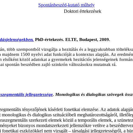
Spontánbeszéd-kutató műhely
Doktori értekezések
adásjelenségekben.
PhD-értekezés. ELTE, Budapest, 2009.
n, több szempontból vizsgálja a hezitálás és a leggyakrabban töltelék
i a majdnem 1500 nyelvi adat funkcióját a kontextus alapján. Az eredmé
ven elsőként közöl adatokat a gyermekek hezitációs jelenségeinek form
i spontán beszédben zajló szinkrón változásokra mutatnak rá.
szegmentális jellegzetessége
.
Monologikus és dialogikus szövegek össz
zegmentális tényezőjének kísérleti fonetikai elemzése. Az adatok alapj
monologikus és dialogikus szituációbeli meghatározottságáról, illetőle
aszegmentális szerkezeti elemek közül a temporális elemek, a szünetezé
dményeket bizonyos mondatszerkezeti jellemzőkre vetítve a beszédterve
 fonetikai eszközökkel nem vizsgált – társalgási jellegzetességről, a h