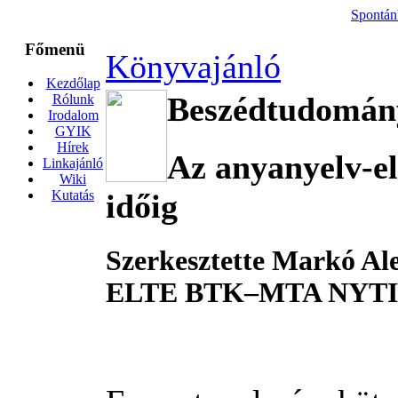
Spontán
Főmenü
Könyvajánló
Kezdőlap
Beszédtudomán
Rólunk
Irodalom
GYIK
Hírek
Az anyanyelv-el
Linkajánló
Wiki
időig
Kutatás
Szerkesztette Markó Al
ELTE BTK–MTA NYTI, 