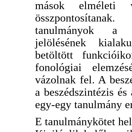
mások elméleti v
összpontosítanak
tanulmányok a s
jelölésének kiala
betöltött funkciói
fonológiai elemzés
vázolnak fel. A besz
a beszédszintézis és 
egy-egy tanulmány er
E tanulmánykötet hely