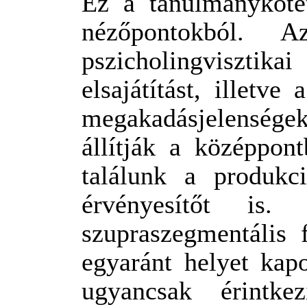
Ez a tanulmányköte
nézőpontokból. 
pszicholingvisztika
elsajátítást, illetve
megakadásjelensége
állítják a középpon
találunk a produkc
érvényesítőt is
szupraszegmentális 
egyaránt helyet kap
ugyancsak érintkez