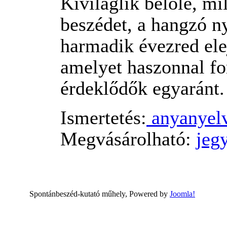
Kiviláglik belőle, mi
beszédet, a hangzó ny
harmadik évezred el
amelyet haszonnal fo
érdeklődők egyaránt.
Ismertetés:
anyanyelv
Megvásárolható:
jeg
Spontánbeszéd-kutató műhely, Powered by
Joomla!