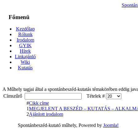
Spontán
Főmenü
Kezdőlap
Rólunk
Irodalom
GYIK
Hírek
Linkajánló
Wiki
Kutatás
A Műhely tagjai által a spontánbeszéd-kutatás témakörében eddig javas
Címszűrő
Tételek #
#
Cikk címe
1
MEGJELENT A BESZÉD – KUTATÁS – ALKAL
2
Ajánlott irodalom
Spontánbeszéd-kutató műhely, Powered by
Joomla!