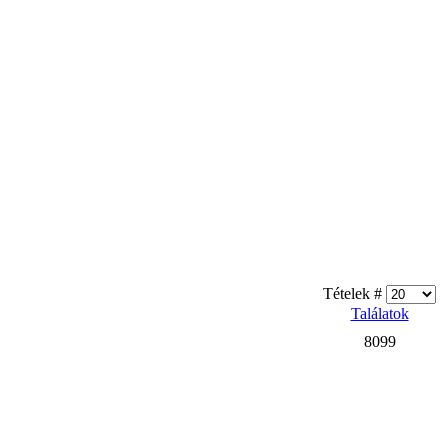
Tételek #
Találatok
8099