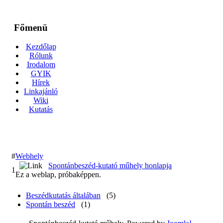
Főmenü
Kezdőlap
Rólunk
Irodalom
GYIK
Hírek
Linkajánló
Wiki
Kutatás
#
Webhely
Spontánbeszéd-kutató műhely honlapja
1
Ez a weblap, próbaképpen.
Beszédkutatás általában
(5)
Spontán beszéd
(1)