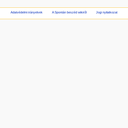
Adatvédelmi irányelvek
A Spontán beszéd wikiről
Jogi nyilatkozat