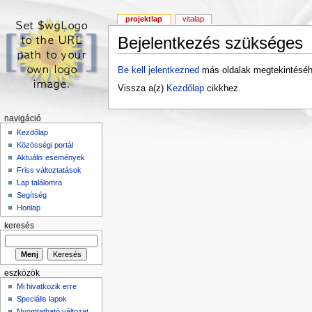
projektlap
vitalap
Bejelentkezés szükséges
Be kell jelentkezned
más oldalak megtekintéséh
Vissza a(z)
Kezdőlap
cikkhez.
navigáció
Kezdőlap
Közösségi portál
Aktuális események
Friss változtatások
Lap találomra
Segítség
Honlap
keresés
eszközök
Mi hivatkozik erre
Speciális lapok
Nyomtatható változat